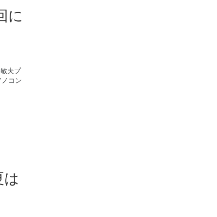
回に
木敏夫プ
アノコン
夏は