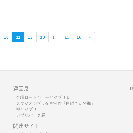
次
10
11
12
13
14
15
16
»
巡回展
金曜ロードショーとジブリ展
スタジオジブリ企画制作『白隠さんの禅』
禅とジブリ
ジブリパーク展
関連サイト