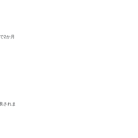
で2か月
表されま