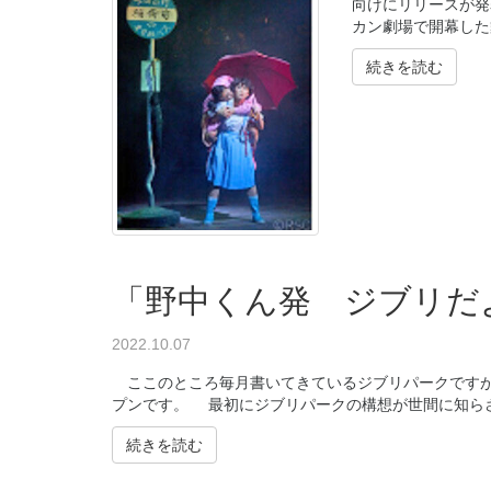
向けにリリースが発
カン劇場で開幕した
続きを読む
「野中くん発 ジブリだよ
2022.10.07
ここのところ毎月書いてきているジブリパークですが、
プンです。 最初にジブリパークの構想が世間に知らされ
続きを読む