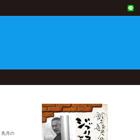
。先月の
..