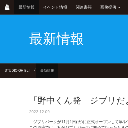
Skip
最新情報
イベント情報
関連書籍
画像提供
to
main
content
最新情報
⁄
STUDIO GHIBLI
最新情報
「野中くん発 ジブリだよ
2022.12.09
ジブリパークが11月1日(火)に正式オープンして早
この原稿では、私がジブリパークに初めて行ったときの