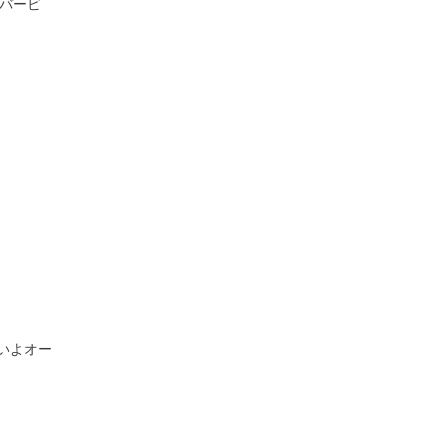
のバービ
いよオー