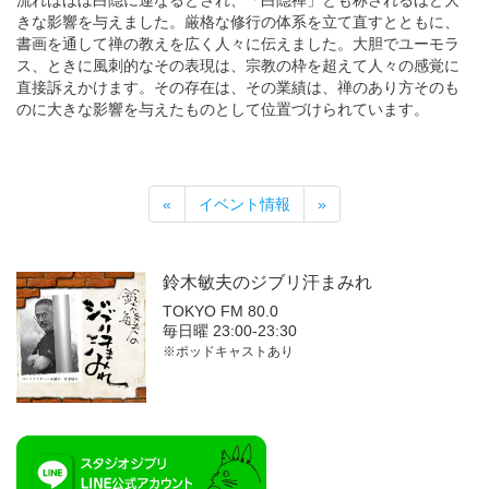
流れはほぼ白隠に連なるとされ、「白隠禅」とも称されるほど大
きな影響を与えました。厳格な修行の体系を立て直すとともに、
書画を通して禅の教えを広く人々に伝えました。大胆でユーモラ
ス、ときに風刺的なその表現は、宗教の枠を超えて人々の感覚に
直接訴えかけます。その存在は、その業績は、禅のあり方そのも
のに大きな影響を与えたものとして位置づけられています。
«
イベント情報
»
鈴木敏夫の
ジブリ汗まみれ
TOKYO FM 80.0
毎日曜 23:00-23:30
※ポッドキャストあり