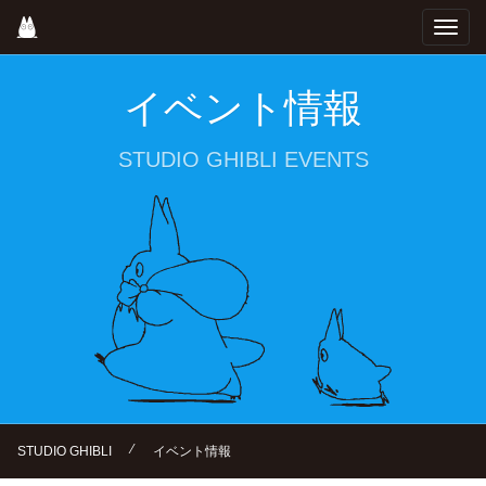
Skip
Toggl
to
navig
main
content
イベント情報
STUDIO GHIBLI EVENTS
⁄
STUDIO GHIBLI
イベント情報