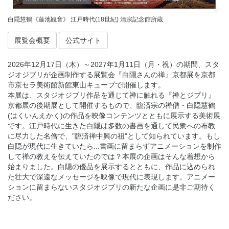
白隠慧鶴《蓮池観音》 江戸時代(18世紀) 清宗記念館所蔵
展覧会概要
公式サイト
2026年12月17日（木）～2027年1月11日（月・祝）の期間、スタ
ジオジブリが企画制作する展覧会『白隠さんの禅』京都展を京都
市京セラ美術館新館東山キューブで開催します。
本展は、スタジオジブリ作品を通じて禅に触れる『禅とジブリ』
京都展の後期展として開催するもので、臨済宗の禅僧・白隠慧鶴
(はくいんえかく)の作品を映像コンテンツとともに展示する美術展
です。江戸時代に生きた白隠は多数の書画を通して民衆への布教
に尽力した名僧で、"臨済禅中興の祖"として知られています。もし
白隠が現代に生きていたら...書画に留まらずアニメーションを制作
して禅の教えを伝えていたのでは？本展の企画はそんな着想から
始まりました。白隠の優品を展示するとともに、作品に込められ
た壮大で深遠なメッセージを映像で現代に表現します。アニメー
ションに留まらないスタジオジブリの新たな企画に是非ご期待く
ださい。