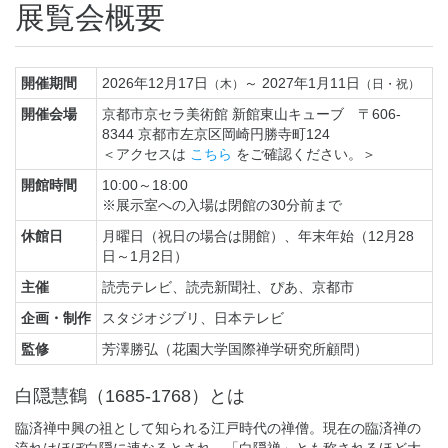
展覧会概要
開催期間
2026年12月17日
～ 2027年1月11日
（木）
（日・祝）
開催会場
京都市京セラ美術館 新館東山キューブ 〒606-
8344 京都市左京区岡崎円勝寺町124
＜アクセスは
こちら
をご確認ください。＞
開館時間
10:00～18:00
※展示室への入場は閉館の30分前まで
休館日
月曜日（祝日の場合は開館）、年末年始（12月28
日～1月2日）
主催
読売テレビ、読売新聞社、ぴあ、京都市
企画・制作
スタジオジブリ、日本テレビ
監修
芳澤勝弘（花園大学国際禅学研究所顧問）
白隠慧鶴（1685-1768）とは
臨済禅中興の祖として知られる江戸時代の禅僧。現在の臨済禅の