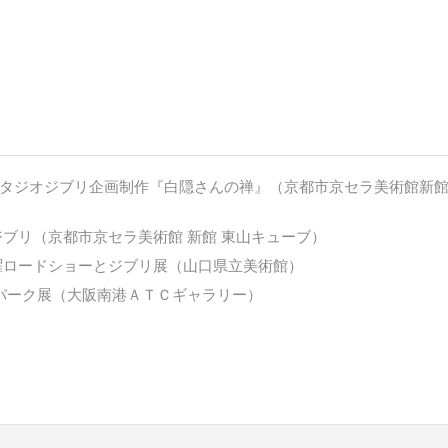
タジオジブリ企画制作『白隠さんの禅』（京都市京セラ美術館新
ジブリ（京都市京セラ美術館 新館 東山キューブ）
曜ロードショーとジブリ展（山口県立美術館）
パーク展（大阪南港ＡＴＣギャラリー）