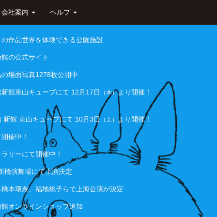
会社案内
ヘルプ
リの作品世界を体験できる公園施設
術館の公式サイト
の場面写真1278枚公開中
新館東山キューブにて 12月17日
より開催！
（木）
新館 東山キューブにて 10月3日
より開催！
（土）
て開催中！
ャラリーにて開催中！
から新橋演舞場にて上演決定
日から橋本環奈、福地桃子らで上海公演が決定
術館オンラインショップ追加