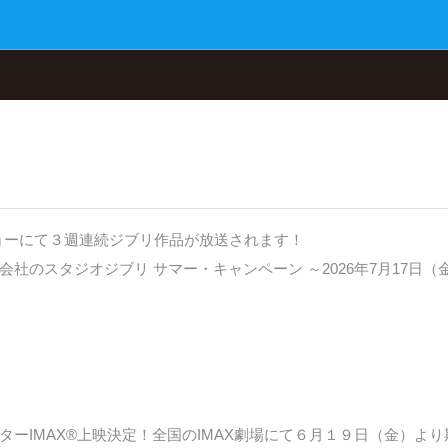
ョーにて３週連続ジブリ作品が放送されます！
社のスタジオジブリ サマー・キャンペーン ～2026年7月17日（
ーIMAX®上映決定！全国のIMAX劇場にて６月１９日（金）より