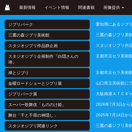
Skip
最新情報
イベント情報
関連書籍
画像提供
to
main
content
愛知県にあるジブ
ジブリパーク
三鷹の森ジブリ美
三鷹の森ジブリ美術館
スタジオジブリ作品
スタジオジブリ作品静止画
京都市京セラ美術館
スタジオジブリ企画制作『白隠さんの
禅』
京都市京セラ美術館 
禅とジブリ
山口県立美術館に
金曜ロードショーとジブリ展
大阪南港ＡＴＣギ
ジブリパーク展
2026年7月3日
スーパー歌舞伎「もののけ姫」
2025年7月14
舞台「千と千尋の神隠し」
三鷹の森ジブリ美
スタジオジブリ関連リンク