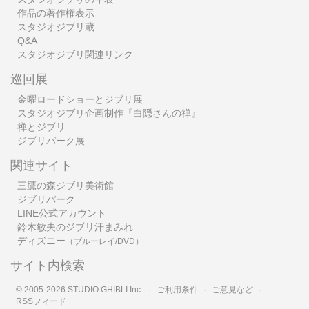
作品の著作権表示
スタジオジブリ蔵
Q&A
スタジオジブリ関連リンク
巡回展
金曜ロードショーとジブリ展
スタジオジブリ企画制作『白隠さんの禅』
禅とジブリ
ジブリパーク展
関連サイト
三鷹の森ジブリ美術館
ジブリパーク
LINE公式アカウント
鈴木敏夫のジブリ汗まみれ
ディズニー
（ブルーレイ/DVD）
サイト内検索
© 2005-2026 STUDIO GHIBLI Inc.
·
ご利用条件
·
ご意見など
·
RSSフィード