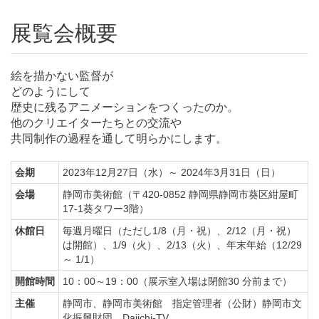
展覧会概要
絵を描かない監督が
どのようにして
歴史に残るアニメーションをつくったのか。
他のクリエイターたちとの交流や
共同制作の過程を通して明らかにします。
会期
2023年12月27日（水）～ 2024年3月31日（日）
会場
静岡市美術館（〒420-0852 静岡県静岡市葵区紺屋町
17-1葵タワー3階）
休館日
毎週月曜日（ただし1/8（月・祝）、2/12（月・祝）
は開館）、1/9（火）、2/13（火）、年末年始（12/29
～ 1/1）
開館時間
10：00～19：00（展示室入場は閉館30 分前まで）
主催
静岡市、静岡市美術館 指定管理者（公財）静岡市文
化振興財団、Daiichi-TV