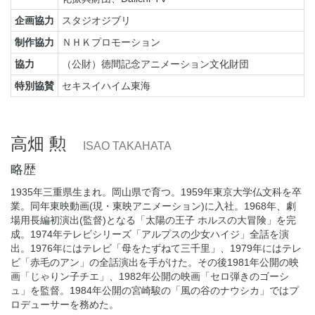
企画協力
スタジオジブリ
制作協力
ＮＨＫプロモーション
協力
（公財）徳間記念アニメーション文化財団
特別協賛
セキスイハイム東海
高畑 勲
ISAO TAKAHATA
略歴
1935年三重県生まれ。岡山県で育つ。1959年東京大学仏文科を卒
業。同年東映動画(現・東映アニメーション)に入社。1968年、劇
場用長編初演出(監督)となる「太陽の王子 ホルスの大冒険」を完
成。1974年テレビシリーズ「アルプスの少女ハイジ」全話を演
出。1976年にはテレビ「母をたずねて三千里」、1979年にはテレ
ビ「赤毛のアン」の全話演出を手がけた。その後1981年公開の映
画「じゃりン子チエ」、1982年公開の映画「セロ弾きのゴーシ
ュ」を監督。1984年公開の宮崎駿の「風の谷のナウシカ」ではプ
ロデューサーを務めた。