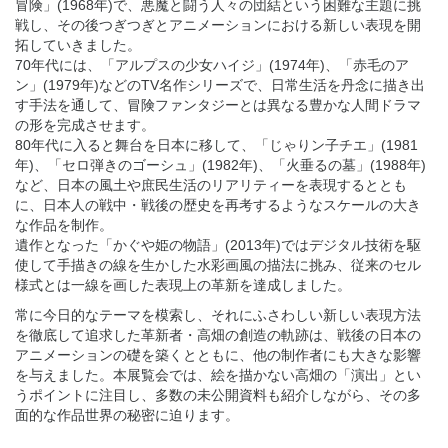
冒険」(1968年)で、悪魔と闘う人々の団結という困難な主題に挑
戦し、その後つぎつぎとアニメーションにおける新しい表現を開
拓していきました。
70年代には、「アルプスの少女ハイジ」(1974年)、「赤毛のア
ン」(1979年)などのTV名作シリーズで、日常生活を丹念に描き出
す手法を通して、冒険ファンタジーとは異なる豊かな人間ドラマ
の形を完成させます。
80年代に入ると舞台を日本に移して、「じゃりン子チエ」(1981
年)、「セロ弾きのゴーシュ」(1982年)、「火垂るの墓」(1988年)
など、日本の風土や庶民生活のリアリティーを表現するととも
に、日本人の戦中・戦後の歴史を再考するようなスケールの大き
な作品を制作。
遺作となった「かぐや姫の物語」(2013年)ではデジタル技術を駆
使して手描きの線を生かした水彩画風の描法に挑み、従来のセル
様式とは一線を画した表現上の革新を達成しました。
常に今日的なテーマを模索し、それにふさわしい新しい表現方法
を徹底して追求した革新者・高畑の創造の軌跡は、戦後の日本の
アニメーションの礎を築くとともに、他の制作者にも大きな影響
を与えました。本展覧会では、絵を描かない高畑の「演出」とい
うポイントに注目し、多数の未公開資料も紹介しながら、その多
面的な作品世界の秘密に迫ります。