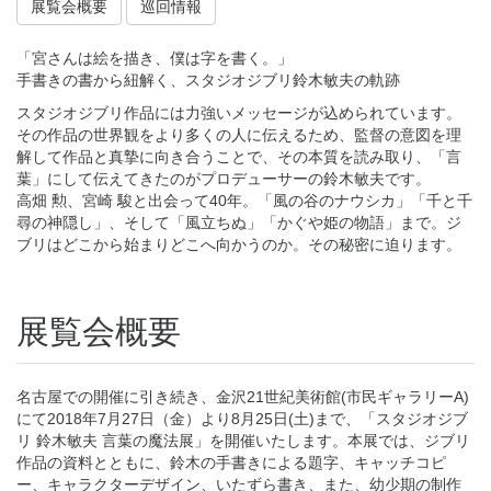
展覧会概要
巡回情報
「宮さんは絵を描き、僕は字を書く。」
手書きの書から紐解く、スタジオジブリ鈴木敏夫の軌跡
スタジオジブリ作品には力強いメッセージが込められています。
その作品の世界観をより多くの人に伝えるため、監督の意図を理
解して作品と真摯に向き合うことで、その本質を読み取り、「言
葉」にして伝えてきたのがプロデューサーの鈴木敏夫です。
高畑 勲、宮崎 駿と出会って40年。「風の谷のナウシカ」「千と千
尋の神隠し」、そして「風立ちぬ」「かぐや姫の物語」まで。ジ
ブリはどこから始まりどこへ向かうのか。その秘密に迫ります。
展覧会概要
名古屋での開催に引き続き、金沢21世紀美術館(市民ギャラリーA)
にて2018年7月27日（金）より8月25日(土)まで、「スタジオジブ
リ 鈴木敏夫 言葉の魔法展」を開催いたします。本展では、ジブリ
作品の資料とともに、鈴木の手書きによる題字、キャッチコピ
ー、キャラクターデザイン、いたずら書き、また、幼少期の制作