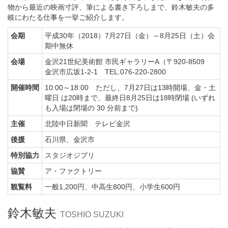
物から最近の映画寸評、筆による書き下ろしまで、鈴木敏夫の多
岐にわたる仕事を一挙ご紹介します。
会期
平成30年（2018）7月27日（金）～8月25日（土）会
期中無休
会場
金沢21世紀美術館 市民ギャラリーA（〒920-8509
金沢市広坂1-2-1 TEL.076-220-2800
開催時間
10:00～18:00 ただし、7月27日は13時開場、金・土
曜日 は20時まで、最終日8月25日は18時閉場 (いずれ
も入場は閉場の 30 分前まで)
主催
北陸中日新聞 テレビ金沢
後援
石川県、金沢市
特別協力
スタジオジブリ
協賛
ア・ファクトリー
観覧料
一般1,200円、中高生800円、小学生600円
鈴木敏夫
TOSHIO SUZUKI