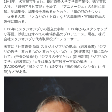
1948年、名古屋市生まれ。慶応義塾大学文学部卒業後、徳間書店
入社。『週刊アサヒ芸能』を経て、『アニメージュ』の創刊に参
加。副編集長、編集長を務めるかたわら、「風の谷のナウシカ」
「火垂るの墓」「となりのトトロ」などの高畑勲・宮崎駿作品の
製作に関わる。
1985年にスタジオジブリの設立に参加、1989年からスタジオジブ
リ専従。以後ほぼすべての劇場作品のプロデュース。現在、株式
会社スタジオジブリ代表取締役プロデューサー。
著書に『仕事道楽 新版 スタジオジブリの現場』(岩波新書)『ジブ
リの哲学―変わるものと変わらないもの―』(岩波書店)『風に吹か
れて』(中央公論新社)『ジブリの仲間たち』(新潮新書)『ジブリの
文学』(岩波書店)『人生は単なる空騒ぎー言葉の魔法―』
(KADOKAWA)『禅とジブリ』(淡交社)『南の国のカンヤダ』(小学
館)などがある。