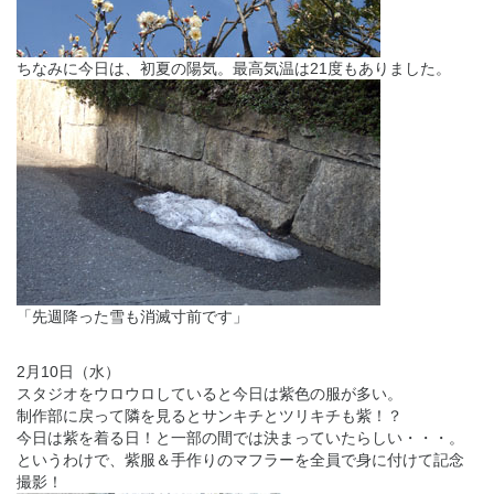
ちなみに今日は、初夏の陽気。最高気温は21度もありました。
「先週降った雪も消滅寸前です」
2月10日（水）
スタジオをウロウロしていると今日は紫色の服が多い。
制作部に戻って隣を見るとサンキチとツリキチも紫！？
今日は紫を着る日！と一部の間では決まっていたらしい・・・。
というわけで、紫服＆手作りのマフラーを全員で身に付けて記念
撮影！