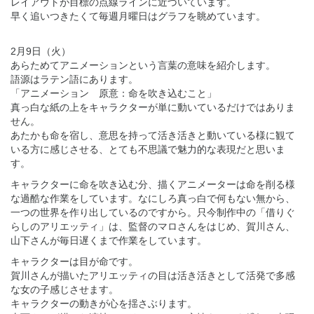
レイアウトが目標の点線ラインに近づいています。
早く追いつきたくて毎週月曜日はグラフを眺めています。
2月9日（火）
あらためてアニメーションという言葉の意味を紹介します。
語源はラテン語にあります。
「アニメーション 原意：命を吹き込むこと」
真っ白な紙の上をキャラクターが単に動いているだけではありま
せん。
あたかも命を宿し、意思を持って活き活きと動いている様に観て
いる方に感じさせる、とても不思議で魅力的な表現だと思いま
す。
キャラクターに命を吹き込む分、描くアニメーターは命を削る様
な過酷な作業をしています。なにしろ真っ白で何もない無から、
一つの世界を作り出しているのですから。只今制作中の「借りぐ
らしのアリエッティ」は、監督のマロさんをはじめ、賀川さん、
山下さんが毎日遅くまで作業をしています。
キャラクターは目が命です。
賀川さんが描いたアリエッティの目は活き活きとして活発で多感
な女の子感じさせます。
キャラクターの動きが心を揺さぶります。