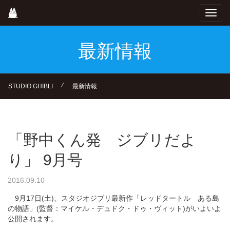
Skip
Toggl
to
navig
main
content
最新情報
⁄
STUDIO GHIBLI
最新情報
「野中くん発 ジブリだよ
り」 9月号
2016.09.10
9月17日(土)、スタジオジブリ最新作「レッドタートル ある島
の物語」(監督：マイケル・デュドク・ドゥ・ヴィット)がいよいよ
公開されます。