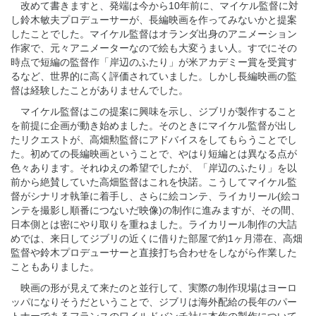
改めて書きますと、発端は今から10年前に、マイケル監督に対
し鈴木敏夫プロデューサーが、長編映画を作ってみないかと提案
したことでした。マイケル監督はオランダ出身のアニメーション
作家で、元々アニメーターなので絵も大変うまい人。すでにその
時点で短編の監督作「岸辺のふたり」が米アカデミー賞を受賞す
るなど、世界的に高く評価されていました。しかし長編映画の監
督は経験したことがありませんでした。
マイケル監督はこの提案に興味を示し、ジブリが製作すること
を前提に企画が動き始めました。そのときにマイケル監督が出し
たリクエストが、高畑勲監督にアドバイスをしてもらうことでし
た。初めての長編映画ということで、やはり短編とは異なる点が
色々あります。それゆえの希望でしたが、「岸辺のふたり」を以
前から絶賛していた高畑監督はこれを快諾。こうしてマイケル監
督がシナリオ執筆に着手し、さらに絵コンテ、ライカリール(絵コ
ンテを撮影し順番につないだ映像)の制作に進みますが、その間、
日本側とは密にやり取りを重ねました。ライカリール制作の大詰
めでは、来日してジブリの近くに借りた部屋で約1ヶ月滞在、高畑
監督や鈴木プロデューサーと直接打ち合わせをしながら作業した
こともありました。
映画の形が見えて来たのと並行して、実際の制作現場はヨーロ
ッパになりそうだということで、ジブリは海外配給の長年のパー