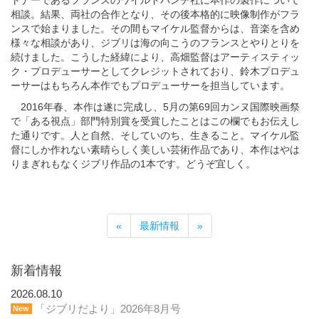
トナーであるフランスのワイルドバンチ社に本作の製作について
相談。結果、両社の合作となり、その後本格的に映像制作がフラ
ンスで始まりました。その間もマイケル監督からは、音楽を含め
様々な相談があり、ジブリは海の向こうのフランスとやりとりを
続けました。こうした経緯により、高畑監督はアーティスティッ
ク・プロデューサーとしてクレジットされており、鈴木プロデュ
ーサーはもちろん本作でもプロデューサーを担当しています。
2016年春、本作は遂に完成し、5月の第69回カンヌ国際映画祭
で「ある視点」部門特別賞を受賞したことはこの欄でもお伝えし
た通りです。人と自然、そしていのち、生きること。マイケル監
督にしか作れない素晴らしく美しい芸術作品であり、本作はやは
りまぎれもなくジブリ作品の1本です。どうぞ宜しく。
«
最新情報
»
新着情報
2026.08.10
「ジブリだより」2026年8月号
New