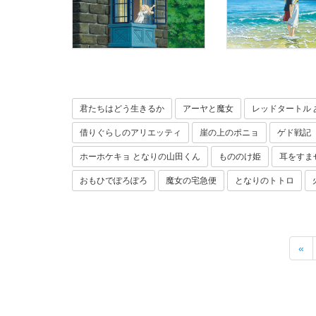
君たちはどう生きるか
アーヤと魔女
レッドタートル 
借りぐらしのアリエッティ
崖の上のポニョ
ゲド戦記
ホーホケキョ となりの山田くん
もののけ姫
耳をすま
おもひでぽろぽろ
魔女の宅急便
となりのトトロ
«