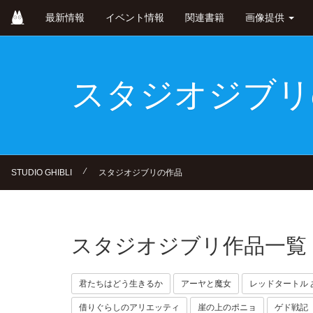
Skip
最新情報
イベント情報
関連書籍
画像提供
to
main
content
スタジオジブリ
⁄
STUDIO GHIBLI
スタジオジブリの作品
スタジオジブリ作品一覧
君たちはどう生きるか
アーヤと魔女
レッドタートル 
借りぐらしのアリエッティ
崖の上のポニョ
ゲド戦記