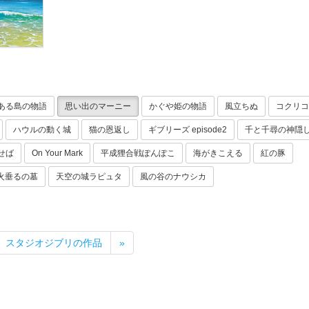
ある島の物語
思い出のマーニー
かぐや姫の物語
風立ちぬ
コクリコ
ハウルの動く城
猫の恩返し
ギブリーズ episode2
千と千尋の神隠
せば
On Your Mark
平成狸合戦ぽんぽこ
海がきこえる
紅の豚
火垂るの墓
天空の城ラピュタ
風の谷のナウシカ
スタジオジブリの作品
»