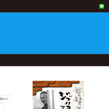
坂から
し