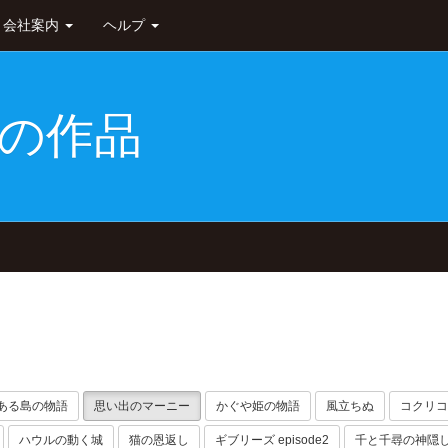
会社案内
ヘルプ
の作品
ある島の物語
思い出のマーニー
かぐや姫の物語
風立ちぬ
コクリコ
ハウルの動く城
猫の恩返し
ギブリーズ episode2
千と千尋の神隠