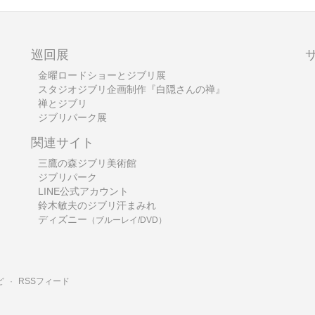
巡回展
金曜ロードショーとジブリ展
スタジオジブリ企画制作『白隠さんの禅』
禅とジブリ
ジブリパーク展
関連サイト
三鷹の森ジブリ美術館
ジブリパーク
LINE公式アカウント
鈴木敏夫のジブリ汗まみれ
ディズニー
（ブルーレイ/DVD）
ど
·
RSSフィード