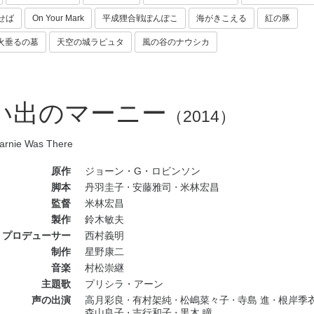
せば
On Your Mark
平成狸合戦ぽんぽこ
海がきこえる
紅の豚
火垂るの墓
天空の城ラピュタ
風の谷のナウシカ
い出のマーニー
（2014）
rnie Was There
原作
ジョーン・G・ロビンソン
脚本
丹羽圭子
⋅
安藤雅司
⋅
米林宏昌
監督
米林宏昌
製作
鈴木敏夫
プロデューサー
西村義明
制作
星野康二
音楽
村松崇継
主題歌
プリシラ・アーン
声の出演
高月彩良
⋅
有村架純
⋅
松嶋菜々子
⋅
寺島 進
⋅
根岸季
森山良子
⋅
吉行和子
⋅
黒木 瞳