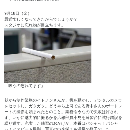
9月18日（金）
最近忙しくなってきたからでしょうか？
スタジオに忘れ物が目立ちます。
「吸うの忘れてます」
朝から制作業務のイトノンさんが、机を動かし、デジタルカメラ
をセットし、ガタガタ。どうやら上司である野中さんのポートレ
ートの撮影を頼まれたとのこと。業務命令なので失敗は許され
ず、いかに魅力的に撮るかを広報部員小見を練習台に試行錯誤を
繰り返す。充実した練習のおかげか、本番はパシャっ！パシャ
っ！とスピード撮影。写真の出来栄えも満足の様子でした。