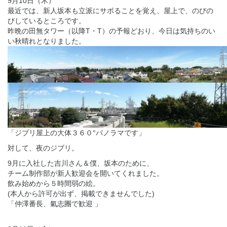
9月10日（木）
最近では、新人坂本も立派にサボることを覚え、屋上で、のびの
びしているところです。
昨晩の田無タワー（以降T・T）の予報どおり、今日は気持ちのい
い秋晴れとなりました。
「ジブリ屋上の大体３６０°パノラマです」
対して、夜のジブリ。
9月に入社した吉川さん＆僕、坂本のために、
チーム制作部が新人歓迎会を開いてくれました。
飲み始めから５時間弱の絵。
(本人から許可が出ず、掲載できませんでした)
「仲澤番長、氣志團で歓迎 」