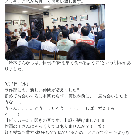
どうぞ、これから宜しくお願い致します。
「鈴木さんからは、恒例の“飯を早く食べるように”という訓示があ
りました」
9月2日（水）
制作部にも、新しい仲間が増えました!!!
初めてお会いするにも関わらず、何故か前に、一度お会いしたよ
うな･･･。
う～ん。。。。どうしてだろう・・・。（しばし考えてみ
る・・）
【ピッカーン←閃きの音です。】謎が解けました!!!!!
作画のＩさんにそっくりではありませんか？！（笑）
顔も髪型も背丈･格好も全て似ているため、どこかで会ったような