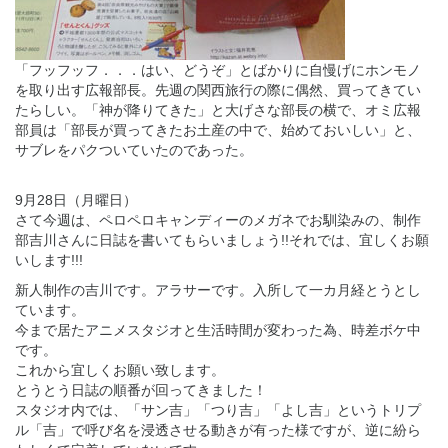
「フッフッフ．．．はい、どうぞ」とばかりに自慢げにホンモノ
を取り出す広報部長。先週の関西旅行の際に偶然、買ってきてい
たらしい。「神が降りてきた」と大げさな部長の横で、オミ広報
部員は「部長が買ってきたお土産の中で、始めておいしい」と、
サブレをパクついていたのであった。
9月28日（月曜日）
さて今週は、ペロペロキャンディーのメガネでお馴染みの、制作
部吉川さんに日誌を書いてもらいましょう!!それでは、宜しくお願
いします!!!
新人制作の吉川です。アラサーです。入所して一カ月経とうとし
ています。
今まで居たアニメスタジオと生活時間が変わった為、時差ボケ中
です。
これから宜しくお願い致します。
とうとう日誌の順番が回ってきました！
スタジオ内では、「サン吉」「つり吉」「よし吉」というトリプ
ル「吉」で呼び名を浸透させる動きが有った様ですが、逆に紛ら