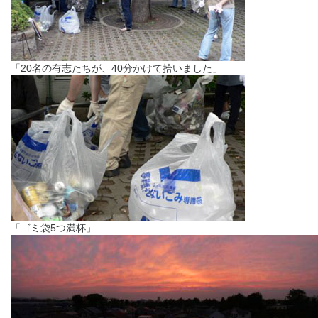
「20名の有志たちが、40分かけて拾いました」
「ゴミ袋5つ満杯」