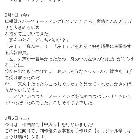
9月4日（金）
広報部がバーでミーティングしていたところ、宮崎さんがガサガ
サと大きめな紙袋
を抱えて近づいてきた。
「真ん中と左、どっちがいい？」
「左！」「真ん中！！」「左！」とそれぞれ好き勝手に主張をす
る広報部員。
「左」の声が一番早かったため、袋の中の左側の”なにか”がもらえ
ることに。
袋から出てきたのは丸い、おいしそうなおせんべい。歓声を上げ
て受け取ったのだ
が、「真ん中だったらこっちでした」と見せてくれたおかきのほ
うがおいしそう…
…。とはいいつつも、ミーティングを進めつつバリバリとおいし
くいただいたのでした。ごちそうさまでした。
9月5日（土）
今日は、作画部で【中入り】を行ないました!!
この日に向けて、制作部の坂本君が手作りの【オリジナル辛しキ
ュウリ漬け】を作り、