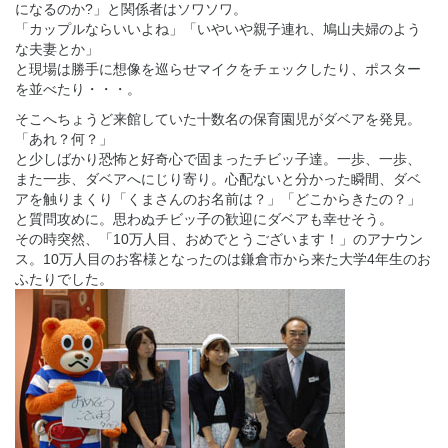
になるのか?」と関係者はソワソワ。
「カップルならいいよね」「いやいや親子連れ、鳩山夫婦のよう
な夫妻とか」
と現場は勝手に想像を巡らせマイクをチェックしたり、ポスター
を並べたり・・・。
そこへちょうど来館していた十数名の保育園児がダベアを発見。
「あれ？何？」
と少しばかり恐怖と好奇心で固まったチビッ子達。一歩、一歩、
また一歩、ダベアへにじり寄り。心配ないと分かった瞬間、ダベ
アを触りまくり「くまさんのお名前は？」「どこからきたの？」
と質問攻めに。思わぬチビッ子の歓迎にダベアも幸せそう。
その時突然、「10万人目、おめでとうございます！」のアナウン
ス。10万人目のお客様となったのは鎌倉市から来た大学4年生のお
ふたりでした。