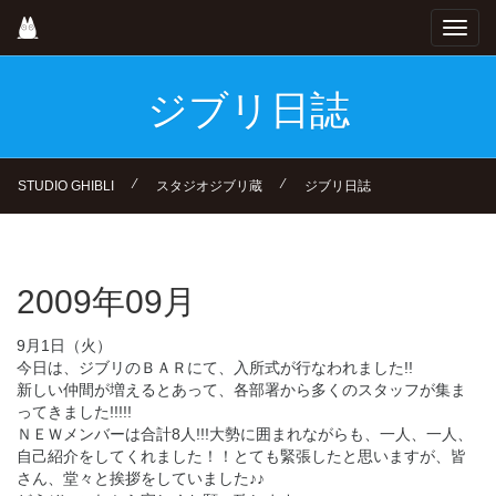
Skip
Toggl
to
navig
main
content
ジブリ日誌
⁄
⁄
STUDIO GHIBLI
スタジオジブリ蔵
ジブリ日誌
2009年09月
9月1日（火）
今日は、ジブリのＢＡＲにて、入所式が行なわれました!!
新しい仲間が増えるとあって、各部署から多くのスタッフが集ま
ってきました!!!!!
ＮＥＷメンバーは合計8人!!!大勢に囲まれながらも、一人、一人、
自己紹介をしてくれました！！とても緊張したと思いますが、皆
さん、堂々と挨拶をしていました♪♪