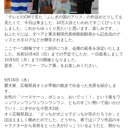
「テレビのCMで見た「ふしぎの国のアリス」の作品がどうしても
見たくて、今日は来ました。10万人目といわれてすごくびっくり
しました。これからゆっくり見たいと思います。楽しみです。」
おふたりには、ダベアと東京都現代美術館副館長から記念品のグ
ッズとカタログなどが贈呈されました。
ここで一つ朗報です！ご好評につき、会期の延長を決定いたしま
した。当初10月4日（日）までの予定でしたが、一日延長しまして
10月5日（月）までの開催となりました。
是非、「メアリー・ブレア展」をお楽しみください。
9月16日（水）
愛犬家、広報部員オミが早朝の散歩で出会った光景を紹介しま
す。
女性の「ソースケーっ、ポニョっ、おいでっ！！」という後をワ
ンンワンンワンワンワンワンワン、とものすごい勢いで追いかけ
ていく、にぎやかな小型犬2頭。
オミ広報部員は、「どっちがポニョでどっちが宗介だろうか」と
ほほえましく眺めたのでした。どうやら、巷ではジブリ作品のキ
ャラクターから名前をとった犬がけっこういるようだと、朝から