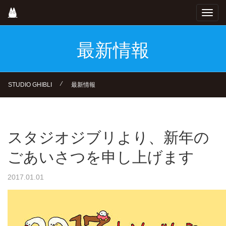
Skip
Toggl
to
navig
main
content
最新情報
⁄
STUDIO GHIBLI
最新情報
スタジオジブリより、新年の
ごあいさつを申し上げます
2017.01.01