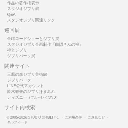
作品の著作権表示
スタジオジブリ蔵
Q&A
スタジオジブリ関連リンク
巡回展
金曜ロードショーとジブリ展
スタジオジブリ企画制作『白隠さんの禅』
禅とジブリ
ジブリパーク展
関連サイト
三鷹の森ジブリ美術館
ジブリパーク
LINE公式アカウント
鈴木敏夫のジブリ汗まみれ
ディズニー
（ブルーレイ/DVD）
サイト内検索
© 2005-2026 STUDIO GHIBLI Inc.
·
ご利用条件
·
ご意見など
·
RSSフィード