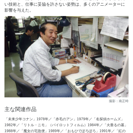
い技術と、仕事に妥協を許さない姿勢は、多くのアニメーターに
影響を与えた。
撮影：南正時
主な関連作品
「未来少年コナン」1978年／「赤毛のアン」1979年／「名探偵ホームズ」
1982年／「リトル・ニモ」（パイロットフィルム）1984年／「火垂るの墓」
1988年／「魔女の宅急便」1989年／「おもひでぽろぽろ」1991年／「紅の