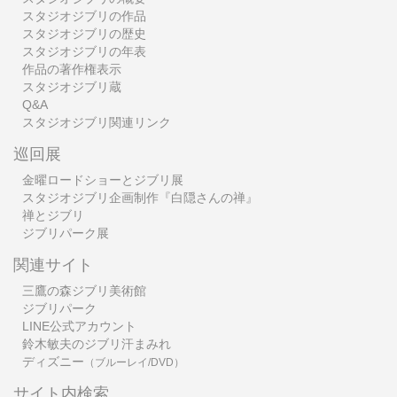
スタジオジブリの作品
スタジオジブリの歴史
スタジオジブリの年表
作品の著作権表示
スタジオジブリ蔵
Q&A
スタジオジブリ関連リンク
巡回展
金曜ロードショーとジブリ展
スタジオジブリ企画制作『白隠さんの禅』
禅とジブリ
ジブリパーク展
関連サイト
三鷹の森ジブリ美術館
ジブリパーク
LINE公式アカウント
鈴木敏夫のジブリ汗まみれ
ディズニー
（ブルーレイ/DVD）
サイト内検索