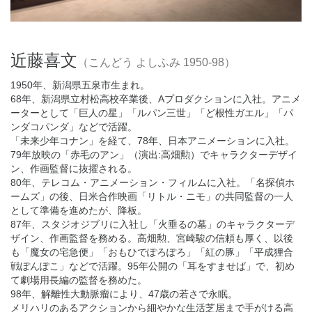
近藤喜文
（こんどう よしふみ 1950-98）
1950年、新潟県五泉市生まれ。
68年、新潟県立村松高校卒業後、Aプロダクションに入社。アニメ
ーターとして「巨人の星」「ルパン三世」「ど根性ガエル」「パ
ンダコパンダ」などで活躍。
「未来少年コナン」を経て、78年、日本アニメーションに入社。
79年放映の「赤毛のアン」（演出:高畑勲）でキャラクターデザイ
ン、作画監督に抜擢される。
80年、テレコム・アニメーション・フィルムに入社。「名探偵ホ
ームズ」の後、日米合作映画「リトル・ニモ」の共同監督の一人
として準備を進めたが、降板。
87年、スタジオジブリに入社し「火垂るの墓」のキャラクターデ
ザイン、作画監督を務める。高畑勲、宮崎駿の信頼も厚く、以後
も「魔女の宅急便」「おもひでぽろぽろ」「紅の豚」「平成狸合
戦ぽんぽこ」などで活躍。95年公開の「耳をすませば」で、初め
て劇場用長編の監督を務めた。
98年、解離性大動脈瘤により、47歳の若さで永眠。
メリハリのあるアクションから細やかな生活芝居まで手がける高