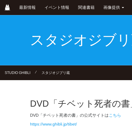
Skip
最新情報
イベント情報
関連書籍
画像提供
to
main
content
スタジオジブリ
⁄
STUDIO GHIBLI
スタジオジブリ蔵
DVD「チベット死者の
DVD「チベット死者の書」の公式サイトは
こちら
https://www.ghibli.jp/tibet/