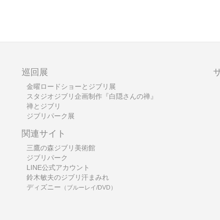
巡回展
金曜ロードショーとジブリ展
スタジオジブリ企画制作『白隠さんの禅』
禅とジブリ
ジブリパーク展
関連サイト
三鷹の森ジブリ美術館
ジブリパーク
LINE公式アカウント
鈴木敏夫のジブリ汗まみれ
ディズニー
（ブルーレイ/DVD）