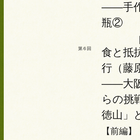
――手
瓶②
第６回
食と抵
行（藤
――大
らの挑
徳山」
【前編】