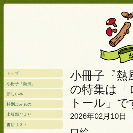
小冊子『熱風
トップ
小冊子『熱風』
の特集は「
新しい本
トール」で
特別よみもの
2026年02月10日
出版部だより
書店リスト
口絵