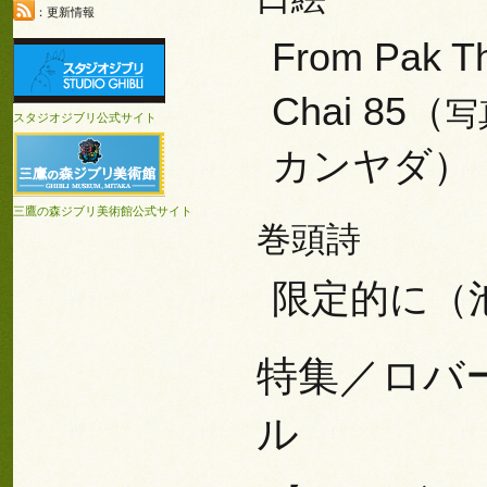
：更新情報
From Pak T
Chai 85（
写
スタジオジブリ公式サイト
カンヤダ）
三鷹の森ジブリ美術館公式サイト
巻頭詩
限定的に（
特集／ロバ
ル