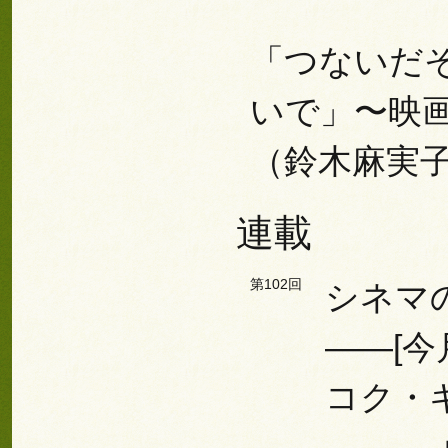
「つないだ
いで」〜映
（鈴木麻実
連載
第102回
シネマ
――[
コク・