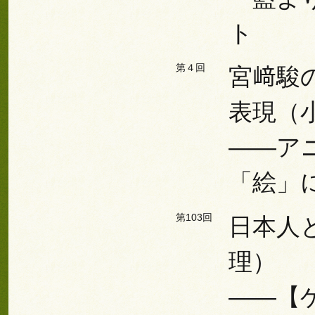
ト
第４回
宮﨑駿
表現（
――ア
「絵」
第103回
日本人
理）
――【