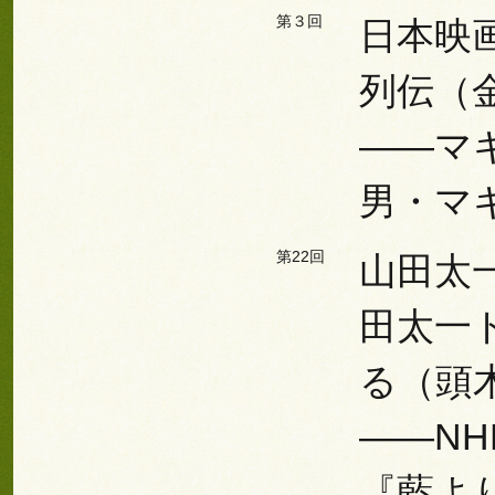
第３回
日本映
列伝（
――マ
男・マ
第22回
山田太
田太一
る（頭
――N
『藍よ