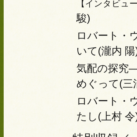
【インタビュ
駿)
ロバート・
いて(瀧内 陽
気配の探究
めぐって(三
ロバート・
たし(上村 令