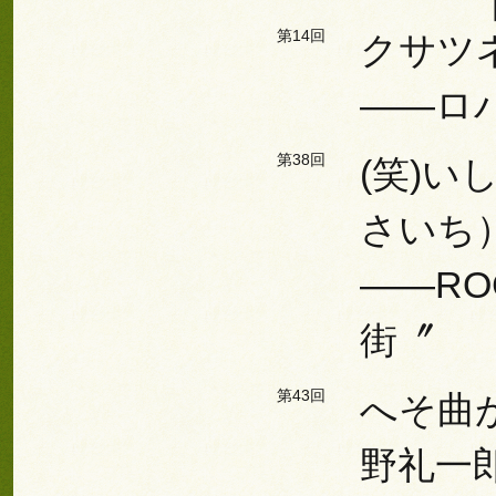
第14回
クサツ
――ロ
第38回
(笑)
さいち
――R
街〞
第43回
へそ曲
野礼一