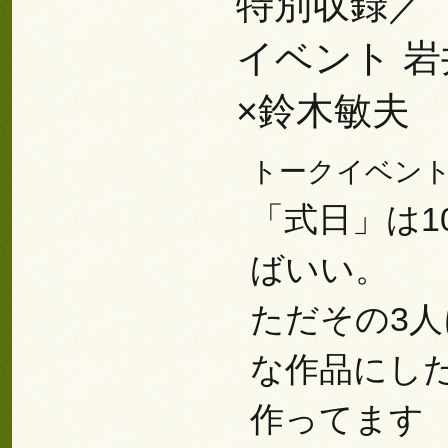
特別収録／
イベント 岩
×鈴木敏夫
トークイベント
「式日」は1
ばいい。
ただその3
な作品にし
作ってます