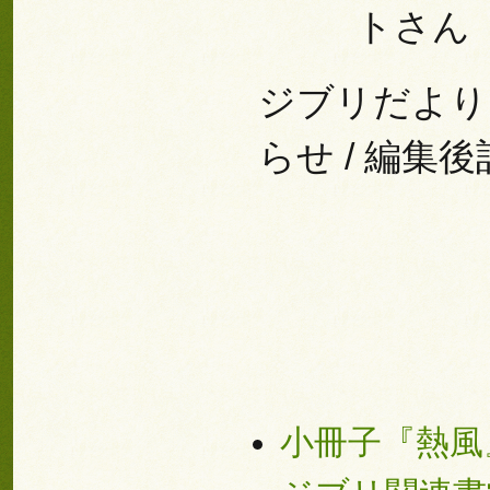
トさん
ジブリだより 
らせ / 編集後
小冊子『熱風