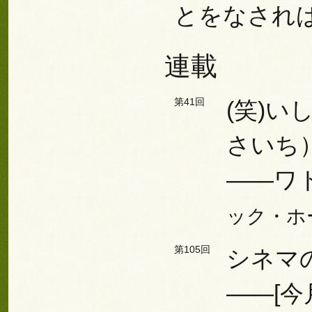
とをなされ
連載
第41回
(笑)
さいち
――ワ
ック・ホ
第105回
シネマ
――[