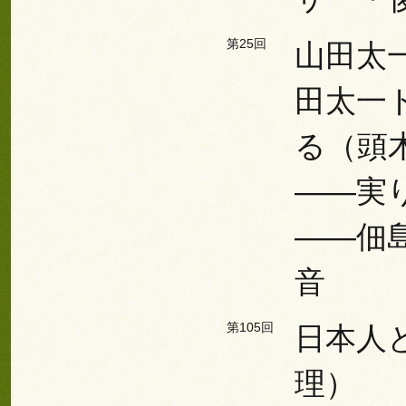
第25回
山田太
田太一
る（頭
――実
――佃
音
第105回
日本人
理）