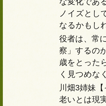
な変化であ
ノイズとし
なるかもし
役者は、常
察」するの
歳をとった
く見つめなく
川畑3姉妹
老いとは現