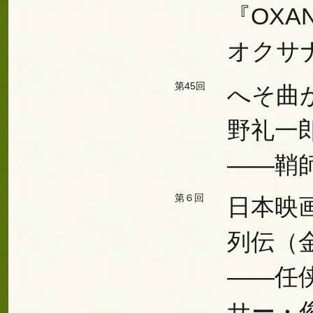
『OXA
オクサ
第45回
へそ曲
野礼一
――鞘
第６回
日本映
列伝（
――任
サー・