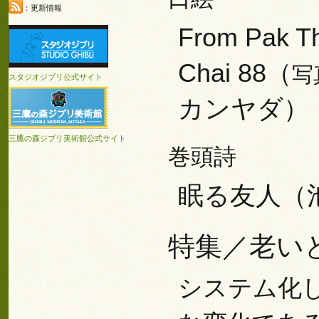
：更新情報
From Pak T
Chai 88（
写
スタジオジブリ公式サイト
カンヤダ）
三鷹の森ジブリ美術館公式サイト
巻頭詩
眠る友人（
特集／老い
システム化