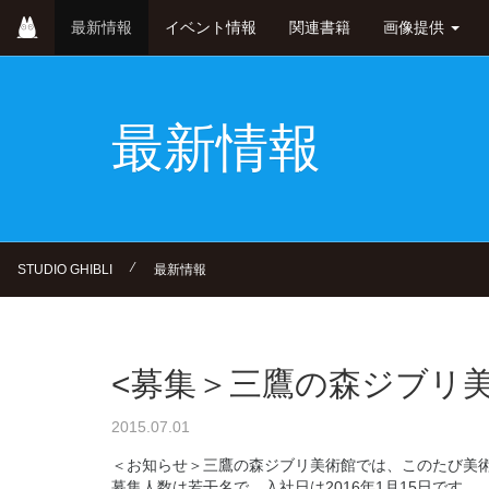
Skip
最新情報
イベント情報
関連書籍
画像提供
to
main
content
最新情報
⁄
STUDIO GHIBLI
最新情報
<募集＞三鷹の森ジブリ
2015.07.01
＜お知らせ＞三鷹の森ジブリ美術館では、このたび美
募集人数は若干名で、入社日は2016年1月15日です。