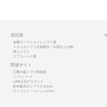
巡回展
金曜ロードショーとジブリ展
スタジオジブリ企画制作『白隠さんの禅』
禅とジブリ
ジブリパーク展
関連サイト
三鷹の森ジブリ美術館
ジブリパーク
LINE公式アカウント
鈴木敏夫のジブリ汗まみれ
ディズニー
（ブルーレイ/DVD）