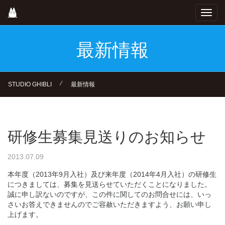
Skip
Toggl
to
navig
main
content
最新情報
⁄
STUDIO GHIBLI
最新情報
研修生募集見送りのお知らせ
2013.07.09
本年度（2013年9月入社）及び来年度（2014年4月入社）の研修生
につきましては、募集を見送らせていただくことになりました。
誠に申し訳ないのですが、この件に関してのお問合せには、いっ
さいお答えできませんのでご容赦いただきますよう、お願い申し
上げます。