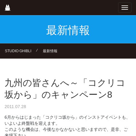
Skip
Toggl
to
navig
main
content
最新情報
⁄
STUDIO GHIBLI
最新情報
九州の皆さんへ～「コクリコ
坂から」のキャンペーン8
2011.07.28
6月からはじまった「コクリコ坂から」のインストアイベントも、
いよいよ終盤戦を迎えます。
このような機会は、今後なかなかないと思いますので、是非、ご
来場下さい。