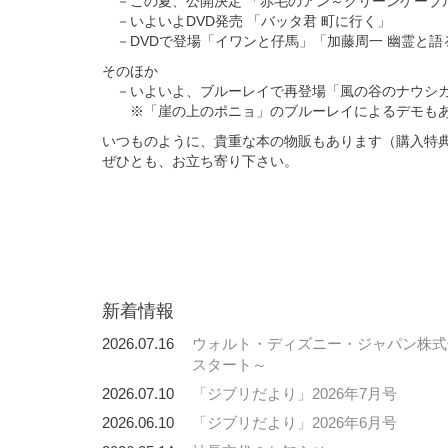
－この夏、公開決定 「赤毛のアン～グリーンゲーブ
－いよいよDVD発売 「バッタ君 町に行く」
－DVDで登場「イワンと仔馬」「加藤周一 幽霊と語
そのほか
－いよいよ、ブルーレイで再登場「風の谷のナウシ
※「崖の上のポニョ」のブルーレイによるデモも
いつものように、貴重な本の物販もあります（購入特
ぜひとも、お立ち寄り下さい。
新着情報
2026.07.16
ウォルト・ディズニー・ジャパン株式会
スタート～
2026.07.10
「ジブリだより」2026年7月号
2026.06.10
「ジブリだより」2026年6月号