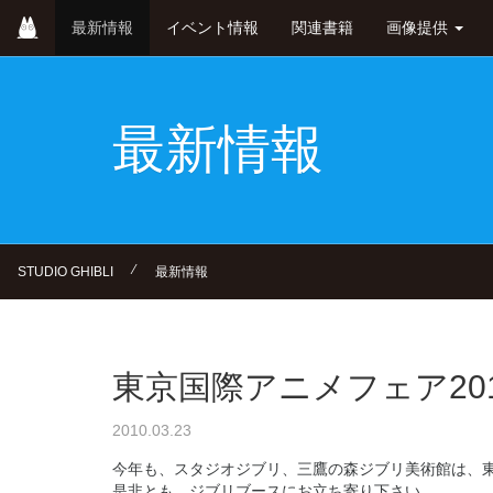
Skip
最新情報
イベント情報
関連書籍
画像提供
to
main
content
最新情報
⁄
STUDIO GHIBLI
最新情報
東京国際アニメフェア20
2010.03.23
今年も、スタジオジブリ、三鷹の森ジブリ美術館は、東
是非とも、ジブリブースにお立ち寄り下さい。