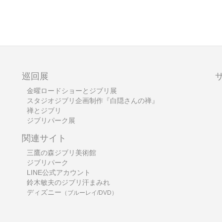
巡回展
金曜ロードショーとジブリ展
スタジオジブリ企画制作『白隠さんの禅』
禅とジブリ
ジブリパーク展
関連サイト
三鷹の森ジブリ美術館
ジブリパーク
LINE公式アカウント
鈴木敏夫のジブリ汗まみれ
ディズニー
（ブルーレイ/DVD）