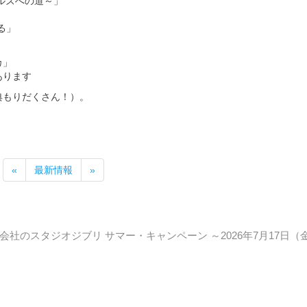
ルズへの道～」
る」
カ」
あります
典もりだくさん！）。
«
最新情報
»
社のスタジオジブリ サマー・キャンペーン ～2026年7月17日（