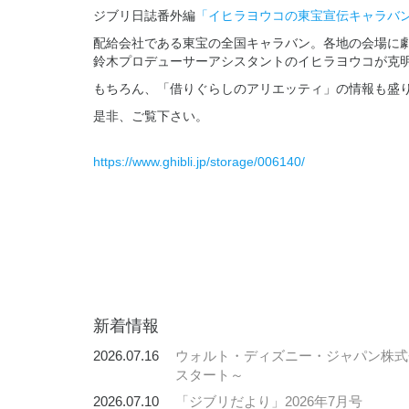
ジブリ日誌番外編
「イヒラヨウコの東宝宣伝キャラバンレポ
配給会社である東宝の全国キャラバン。各地の会場に
鈴木プロデューサーアシスタントのイヒラヨウコが克
もちろん、「借りぐらしのアリエッティ」の情報も盛
是非、ご覧下さい。
https://www.ghibli.jp/storage/006140/
新着情報
2026.07.16
ウォルト・ディズニー・ジャパン株式会
スタート～
2026.07.10
「ジブリだより」2026年7月号