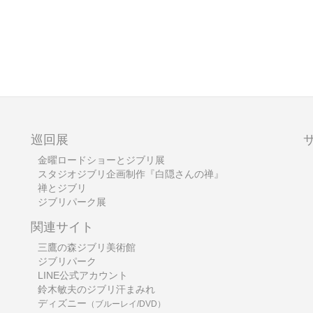
巡回展
金曜ロードショーとジブリ展
スタジオジブリ企画制作『白隠さんの禅』
禅とジブリ
ジブリパーク展
関連サイト
三鷹の森ジブリ美術館
ジブリパーク
LINE公式アカウント
鈴木敏夫のジブリ汗まみれ
ディズニー
（ブルーレイ/DVD）