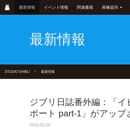
Skip
最新情報
イベント情報
関連書籍
画像提供
to
main
content
最新情報
⁄
STUDIO GHIBLI
最新情報
ジブリ日誌番外編：「イ
ポート part-1」がアッ
2010.02.16