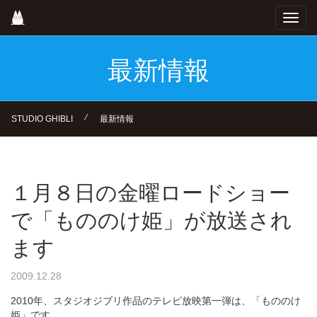
Skip
Toggl
to
navig
main
content
最新情報
⁄
STUDIO GHIBLI
最新情報
１月８日の金曜ロードショー
で「もののけ姫」が放送され
ます
2009.12.28
2010年、スタジオジブリ作品のテレビ放映第一弾は、「もののけ
姫」です。