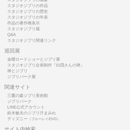
スタジオジブリの作品
スタジオジブリの歴史
スタジオジブリの年表
作品の著作権表示
スタジオジブリ蔵
Q&A
スタジオジブリ関連リンク
巡回展
金曜ロードショーとジブリ展
スタジオジブリ企画制作『白隠さんの禅』
禅とジブリ
ジブリパーク展
関連サイト
三鷹の森ジブリ美術館
ジブリパーク
LINE公式アカウント
鈴木敏夫のジブリ汗まみれ
ディズニー
（ブルーレイ/DVD）
サイト内検索