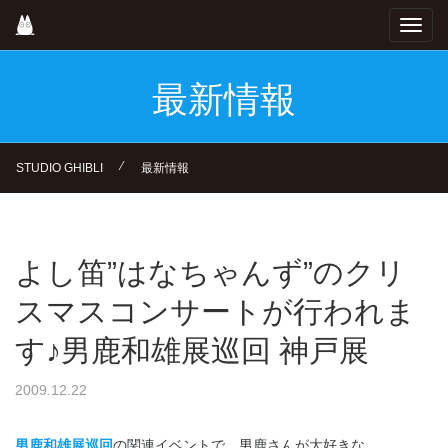
Skip
Toggl
to
navig
main
content
最新情報
⁄
STUDIO GHIBLI
最新情報
よし笛”はなちゃんず”のクリ
スマスコンサートが行われま
す♪男鹿和雄展巡回 神戸展
2009.12.22
男鹿和雄展巡回
の関連イベントで、男鹿さんが大好きな