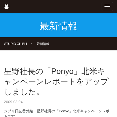
Skip
Toggl
to
navig
main
content
最新情報
⁄
STUDIO GHIBLI
最新情報
星野社長の「Ponyo」北米キ
ャンペーンレポートをアップ
しました。
2009.08.04
ジブリ日誌番外編：星野社長の「Ponyo」北米キャンペーンレポー
トです。