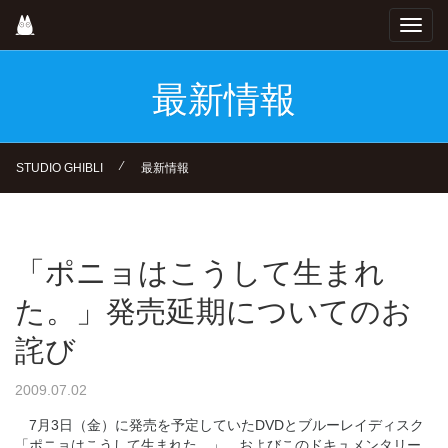
Skip
Toggl
to
navig
main
content
最新情報
⁄
STUDIO GHIBLI
最新情報
「ポニョはこうして生まれ
た。」発売延期についてのお
詫び
2009.07.02
7月3日（金）に発売を予定していたDVDとブルーレイディスク
「ポニョはこうして生まれた。」、およびこのドキュメンタリー