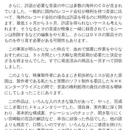
さらに、許諾が必要な音楽の中には多数の海外のＣＤが含まれ
ていました。一般的に国内のレコード会社が権利を持つ音楽に比
べて、海外のレコード会社の場合は許諾を得るのに時間がかかり
ます。最低１ヶ月から３ヶ月。許諾を得られないケースも考えら
れます。そうなるとその音楽が映像と一緒に録音されているシー
ンは削除するなどの編集をやり直し、さらにはＤＶＤの製品その
ものを作り直す必要がある可能性もあります。
この事実が明らかになった時点で、改めて慎重に作業をやりな
おすためには、５ヶ月間という大幅な発売延期が必要だと決定せ
ざるを得ませんでした。すでに発送済みの商品も一旦すべて回収
しました。
このような、映像製作者にあるまじき初歩的なミスが起きた原
因は、製作者である私たちと実際のソフト制作を委託したＮＨＫ
エンタープライズとの間で、音楽の権利処理の責任の所在を曖昧
にしてしまったことにあります。
この作品は、いろんな人の大きな協力があって、やっと、完成
にこぎ着けたドキュメンタリーでした。僕自身、実作業に深く関
わり、基本的な構成案、ナレーションのチェック、聞き取りにく
い宮崎駿の言語の解読など、本当に頑張った作品でした。他の誰
よりも残念で、口惜しいのですが、いろんな人にご迷惑を掛けた