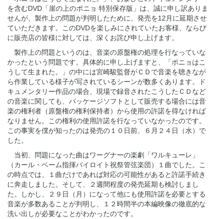
を含むDVD「崖の上のポニョ 特別保存版」は、誠に申し訳ありま
せんが、製作上の問題が判明したために、発売を12月に延期させ
ていただきます。このDVDを楽しみにされていたお客様、ならび
に販売店の皆様に対しては、深くお詫び申し上げます。
製作上の問題というのは、音楽の原盤権の処理を行なっていな
かったという問題です。具体的に申し上げますと、「ポニョはこ
うして生まれた。」の中には宮崎駿監督がＣＤで音楽を聴きなが
ら作業している様子が写されているシーンが数多くあります。ド
キュメンタリー作品の場合、現場で録音されたこうしたＣＤなど
の音楽に関しても、パッケージソフトとして販売する場合には音
楽の権利者（原盤権の権利保持者）から使用の許諾を得なければ
なりません。この権利の使用許諾を行なっていなかったのです。
この事実を僕が知ったのは発売の１０日前、６月２４日（水）で
した。
当初、問題になった曲はワーグナーの楽劇「ワルキューレ」
（カール・ベーム指揮バイロイト祝祭管弦楽団）１曲でした。こ
の時点では、１曲だけであれば対応の可能性があると許諾手続き
に奔走しました。そして、２週間程度の発売延期も検討しまし
た。しかし、２９日（月）になって他にも使用許諾を必要とする
音楽が多数あることが判明し、１２時間半の本編映像の徹底的な
洗い出しが必要なことがわかったのです。