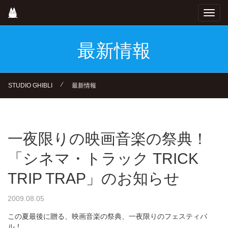
Skip
Toggl
to
navig
main
content
最新情報
⁄
STUDIO GHIBLI
最新情報
一夜限りの映画音楽の祭典！
「シネマ・トラック TRICK
TRIP TRAP」のお知らせ
2009.08.05
この夏最後に贈る、映画音楽の祭典、一夜限りのフェスティバ
ル！