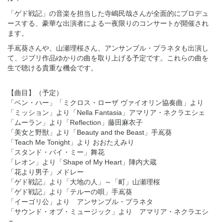
「ゲド戦記」の音楽を担当した寺嶋民哉さんが全面的にプロデュ
ースする、豪華な出演者による一夜限りのコンサートが開催され
ます。
手嶌葵さんや、山瀬理桜さん、アンサンブル・プラネタも出演し
て、ジブリ作品ゆかりの曲を取り上げる予定です。これらの曲を
生で聴ける貴重な機会です。
【曲目】（予定）
「ベン・ハー」「ミクロス・ローザ ヴァイオリン協奏曲」より
「ミッション」より「Nella Fantasia」アマリア・ネクラエシェ
「ムーラン」より「Reflection」藤田麻衣子
「美女と野獣」より「Beauty and the Beast」手嶌葵
「Teach Me Tonight」より おおたえみり
「スタンド・バイ・ミー」舞花
「レオン」より「Shape of My Heart」陣内大蔵
「花より男子」メドレー
「ゲド戦記」より「大地の人」～「町」山瀬理桜
「ゲド戦記」より「テルーの唄」手嶌葵
「イーゴリ公」より アンサンブル・プラネタ
「サウンド・オブ・ミュージック」より アマリア・ネクラエシ
ェ