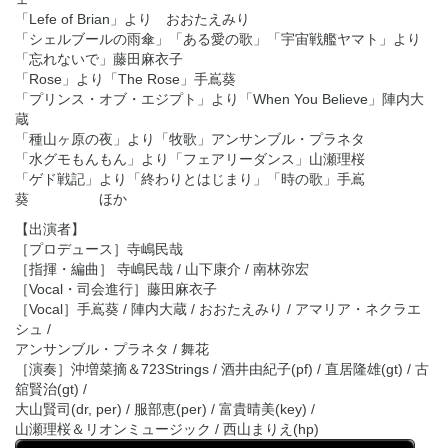
「Lefe of Brian」より おおたえみり
「シェルブールの雨傘」「ある愛の歌」「宇宙戦艦ヤマト」より
「忘れないで」藤田麻衣子
「Rose」より「The Rose」手嶌葵
「プリンス・オブ・エジプト」より「When You Believe」陣内大
蔵
「種山ヶ原の夜」より「牧歌」アンサンブル・プラネタ
「水グモもんもん」より「フェアリーダンス」山瀬理桜
「ゲド戦記」より「終わりとはじまり」「時の歌」手嶌
葵 ほか
【出演者】
［プロデュース］寺嶋民哉
［指揮・編曲］ 寺嶋民哉 / 山下康介 / 南林弥宏
［Vocal・司会進行］藤田麻衣子
［Vocal］手嶌葵 / 陣内大蔵 / おおたえみり / アマリア・ネクラエ
シュ /
アンサンブル・プラネタ / 舞花
［演奏］沖増菜摘＆723Strings / 酒井由紀子(pf) / 直居隆雄(gt) / 古
舘賢治(gt) /
大山賢司(dr, per) / 服部恵(per) / 富貴晴美(key) /
山瀬理桜＆リオンミュージック / 西山まりえ(hp)