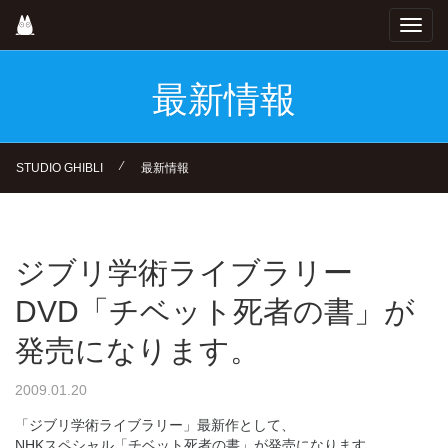
Skip
Toggl
to
navig
main
content
最新情報
⁄
STUDIO GHIBLI
最新情報
ジブリ学術ライブラリー
DVD「チベット死者の書」が
発売になります。
2009.01.20
「ジブリ学術ライブラリー」最新作として、
NHKスペシャル「チベット死者の書」が発売になります。