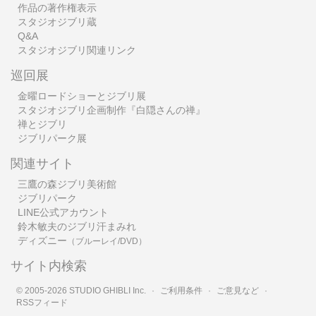
作品の著作権表示
スタジオジブリ蔵
Q&A
スタジオジブリ関連リンク
巡回展
金曜ロードショーとジブリ展
スタジオジブリ企画制作『白隠さんの禅』
禅とジブリ
ジブリパーク展
関連サイト
三鷹の森ジブリ美術館
ジブリパーク
LINE公式アカウント
鈴木敏夫のジブリ汗まみれ
ディズニー
（ブルーレイ/DVD）
サイト内検索
© 2005-2026 STUDIO GHIBLI Inc.
·
ご利用条件
·
ご意見など
·
RSSフィード