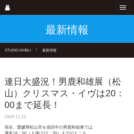
Skip
Toggl
to
navig
main
content
最新情報
⁄
STUDIO GHIBLI
最新情報
連日大盛況！男鹿和雄展（松
山）クリスマス・イヴは20：
00まで延長！
2008.12.22
現在、愛媛県松山市を巡回中の男鹿和雄展では、
通常18：00（入場は17：30）までのところ