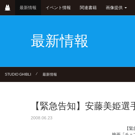
Skip
最新情報
イベント情報
関連書籍
画像提供
to
main
content
最新情報
⁄
STUDIO GHIBLI
最新情報
【緊急告知】安藤美姫選
2008.06.23
【緊
映画『チェ