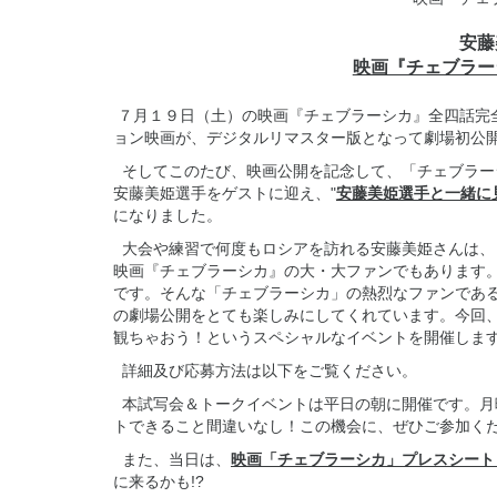
安藤
映画『チェブラー
７月１９日（土）の映画『チェブラーシカ』全四話完
ョン映画が、デジタルリマスター版となって劇場初公
そしてこのたび、映画公開を記念して、「チェブラーシ
安藤美姫選手をゲストに迎え、"
安藤美姫選手と一緒に
になりました。
大会や練習で何度もロシアを訪れる安藤美姫さんは、
映画『チェブラーシカ』の大・大ファンでもあります
です。そんな「チェブラーシカ」の熱烈なファンであ
の劇場公開をとても楽しみにしてくれています。今回
観ちゃおう！というスペシャルなイベントを開催しま
詳細及び応募方法は以下をご覧ください。
本試写会＆トークイベントは平日の朝に開催です。月
トできること間違いなし！この機会に、ぜひご参加く
また、当日は、
映画「チェブラーシカ」プレスシート
に来るかも!?