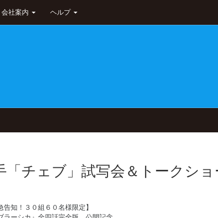
会社案内
ヘルプ
手「チェブ」試写会＆トークショ
急告知！３０組６０名様限定】
ブラーシカ』全四話完全版 公開記念