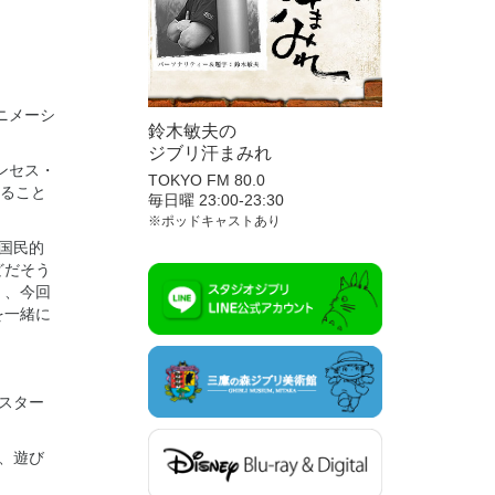
ニメーシ
鈴木敏夫の
ジブリ汗まみれ
ンセス・
TOKYO FM 80.0
すること
毎日曜 23:00-23:30
※ポッドキャストあり
国民的
どだそう
く、今回
を一緒に
スター
、遊び