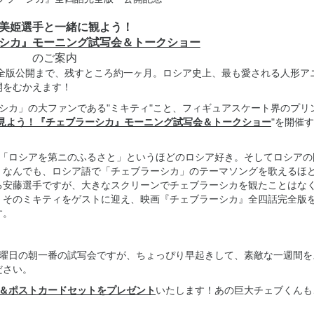
美姫選手と一緒に観よう！
シカ』モーニング試写会＆トークショー
のご案内
全版公開まで、残すところ約一ヶ月。ロシア史上、最も愛される人形ア
開をむかえます！
カ」の大ファンである"ミキティ"こと、フィギュアスケート界のプリ
見よう！『チェブラーシカ』モーニング試写会＆トークショー
"を開催
「ロシアを第ニのふるさと」というほどのロシア好き。そしてロシアの
。なんでも、ロシア語で「チェブラーシカ」のテーマソングを歌えるほ
る安藤選手ですが、大きなスクリーンでチェブラーシカを観たことはな
、そのミキティをゲストに迎え、映画『チェブラーシカ』全四話完全版
す。
曜日の朝一番の試写会ですが、ちょっぴり早起きして、素敵な一週間を
ださい。
＆ポストカードセットをプレゼント
いたします！あの巨大チェブくんも