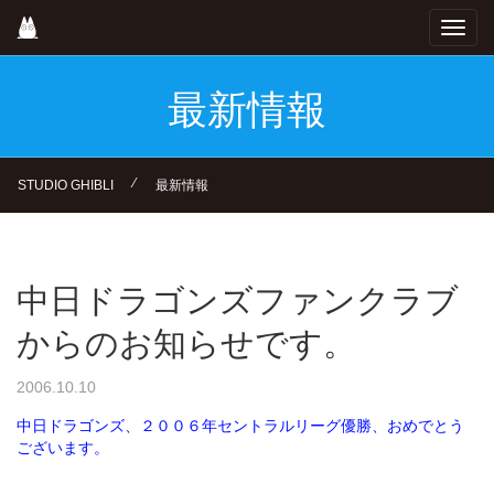
Skip
Toggl
to
navig
main
content
最新情報
⁄
STUDIO GHIBLI
最新情報
中日ドラゴンズファンクラブ
からのお知らせです。
2006.10.10
中日ドラゴンズ、２００６年セントラルリーグ優勝、おめでとう
ございます。