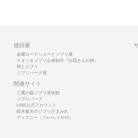
巡回展
金曜ロードショーとジブリ展
スタジオジブリ企画制作『白隠さんの禅』
禅とジブリ
ジブリパーク展
関連サイト
三鷹の森ジブリ美術館
ジブリパーク
LINE公式アカウント
鈴木敏夫のジブリ汗まみれ
ディズニー
（ブルーレイ/DVD）