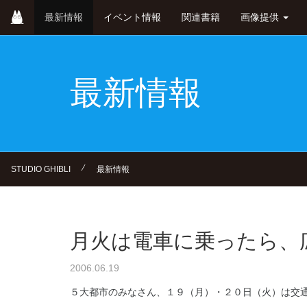
Skip
最新情報
イベント情報
関連書籍
画像提供
to
main
content
最新情報
⁄
STUDIO GHIBLI
最新情報
月火は電車に乗ったら、
2006.06.19
５大都市のみなさん、１９（月）・２０日（火）は交