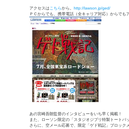
アクセスは
こちら
から。
http://lawson.jp/ged/
ＰＣからでも、携帯電話（全キャリア対応）からでも
あの宮崎吾朗監督のインタビューをいち早く掲載！
また、ローソン限定の「スタジオジブリ特製トートバ
さらに、空メール応募で、限定「ゲド戦記」ブロック