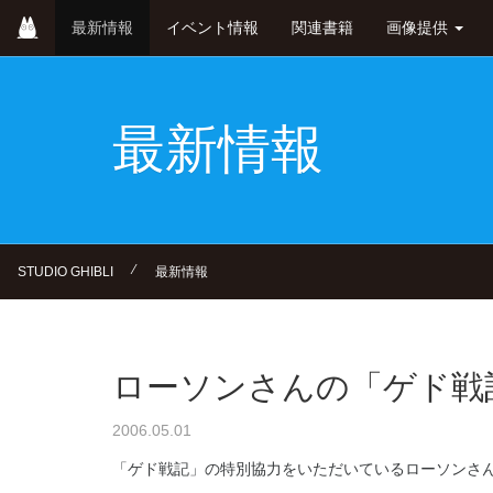
Skip
最新情報
イベント情報
関連書籍
画像提供
to
main
content
最新情報
⁄
STUDIO GHIBLI
最新情報
ローソンさんの「ゲド戦
2006.05.01
「ゲド戦記」の特別協力をいただいているローソンさ