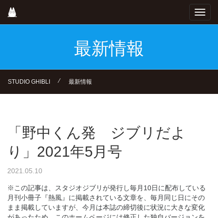
Skip
Toggl
to
navig
main
content
最新情報
⁄
STUDIO GHIBLI
最新情報
「野中くん発 ジブリだよ
り」2021年5月号
2021.05.10
※この記事は、スタジオジブリが発行し毎月10日に配布している
月刊小冊子『熱風』に掲載されている文章を、毎月同じ日にその
まま掲載していますが、今月は本誌の締切後に状況に大きな変化
があったため、このホームページには修正した独自バージョンを