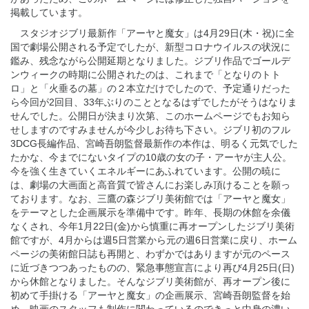
掲載しています。
スタジオジブリ最新作「アーヤと魔女」は4月29日(木・祝)に全
国で劇場公開される予定でしたが、新型コロナウイルスの状況に
鑑み、残念ながら公開延期となりました。ジブリ作品でゴールデ
ンウィークの時期に公開されたのは、これまで「となりのトト
ロ」と「火垂るの墓」の２本立だけでしたので、予定通りだった
ら今回が2回目、33年ぶりのこととなるはずでしたがそうはなりま
せんでした。公開日が決まり次第、このホームページでもお知ら
せしますのですみませんが今少しお待ち下さい。ジブリ初のフル
3DCG長編作品、宮崎吾朗監督最新作の本作は、明るく元気でした
たかな、今までにないタイプの10歳の女の子・アーヤが主人公。
今を強く生きていくエネルギーにあふれています。公開の暁に
は、劇場の大画面と高音質で皆さんにお楽しみ頂けることを願っ
ております。なお、三鷹の森ジブリ美術館では「アーヤと魔女」
をテーマとした企画展示を準備中です。昨年、長期の休館を余儀
なくされ、今年1月22日(金)から慎重に再オープンしたジブリ美術
館ですが、4月からは週5日営業から元の週6日営業に戻り、ホーム
ページの美術館日誌も再開と、わずかではありますが元のペース
に近づきつつあったものの、緊急事態宣言により再び4月25日(日)
から休館となりました。そんなジブリ美術館が、再オープン後に
初めて手掛ける「アーヤと魔女」の企画展示、宮崎吾朗監督を始