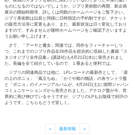
め、映画のスタッフも制作に関わっているのできっと中身の濃い
ものになるのではないでしょうか。ジブリ美術館の再開、新企画
展示の開始時期等、詳しくは同館のホームページをご覧下さい。
ジブリ美術館は以前と同様に日時指定の予約制ですが、チケット
の販売方法等に変更もあり、また、最新状況は日々変化しており
ますので、すみませんが随時ホームページをご確認下さいますよ
うお願い申し上げます。
さて、「アーヤと魔女」関連では、同作をフィーチャーしつ
つ、これまでのジブリ作品全26作品を総合的に収録した書籍『ス
タジオジブリ全作品集』(講談社)も4月21日(水)に発売されまし
た。長編を全て紹介しているので、１冊あると便利では。
ジブリの関連商品では他に、LPレコードの最新作として、「崖
の上のポニョ」「風立ちぬ」「かぐや姫の物語」の各サントラ盤
と「ポニョ」のイメージアルバムが、4月24日(土)に徳間ジャパン
コミュニケーションズから発売されました。アナログ盤が今、世
界的に再び伸びているそうですが、ジブリのLPもお陰様で好評の
ようです。こちらもどうぞ宜しく。
«
最新情報
»