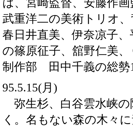
は、宮崎監督、安藤作画
武重洋二の美術トリオ、
春日井直美、伊奈凉子、
の篠原征子、舘野仁美、
制作部 田中千義の総勢1
95.5.15(月)
弥生杉、白谷雲水峡の
く。名もない森の木々に